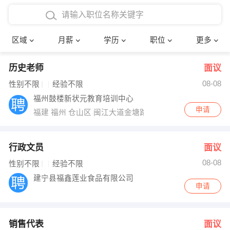
4000-5000元
本科
行政后勤
建筑装潢
确定
区域
月薪
学历
职位
更多
5000-8000元
硕士
销售岗位
教师
历史老师
面议
8000-12000元
博士
文员
护士
08-08
性别不限
经验不限
12000-20000元
财务会计
传单派发
福州鼓楼新状元教育培训中心
申请
福建 福州 仓山区 闽江大道金塘路37号
其他
超市零售
促销导购
网络IT
保健按摩
行政文员
面议
08-08
性别不限
经验不限
快递员
前台接待
建宁县福鑫莲业食品有限公司
申请
收银员
技术员/工程师
水电/机修
部门经理
销售代表
面议