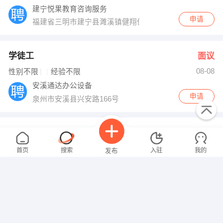
建宁悦果教育咨询服务
申请
福建省三明市建宁县濉溪镇健翔佳苑201室
学徒工
面议
08-08
性别不限
经验不限
安溪通达办公设备
申请
泉州市安溪县兴安路166号
销售顾问
面议
08-08
性别不限
经验不限
首页
搜索
入驻
我的
发布
厦门和玛网络科技有限公司
申请
福建 厦门 湖里区 碧桂园科创大厦
高中语文老师
面议