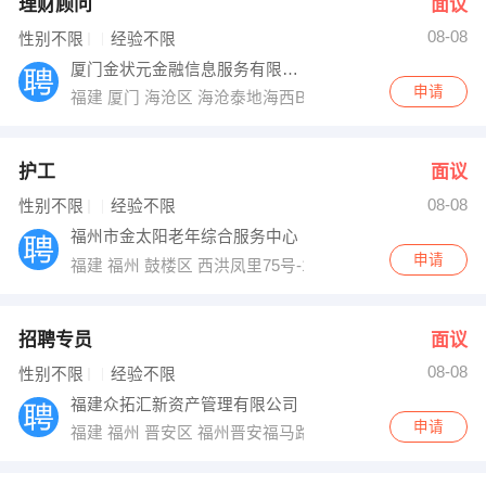
理财顾问
面议
08-08
性别不限
经验不限
厦门金状元金融信息服务有限公司
申请
福建 厦门 海沧区 海沧泰地海西B栋27楼
护工
面议
08-08
性别不限
经验不限
福州市金太阳老年综合服务中心
申请
福建 福州 鼓楼区 西洪凤里75号-1-2号
招聘专员
面议
08-08
性别不限
经验不限
福建众拓汇新资产管理有限公司
申请
福建 福州 晋安区 福州晋安福马路36号天城小区房管家