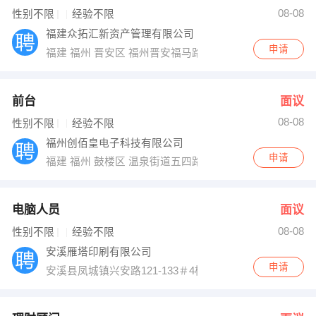
08-08
性别不限
经验不限
出纳
保险
福建众拓汇新资产管理有限公司
申请
编辑
法律
福建 福州 晋安区 福州晋安福马路36号天城小区房管家
保洁
贸易采购
前台
面议
跟单
理财顾问
08-08
性别不限
经验不限
福州创佰皇电子科技有限公司
其他职位
申请
福建 福州 鼓楼区 温泉街道五四路71号国贸广场22层G单
电脑人员
面议
08-08
性别不限
经验不限
安溪雁塔印刷有限公司
申请
安溪县凤城镇兴安路121-133＃4楼