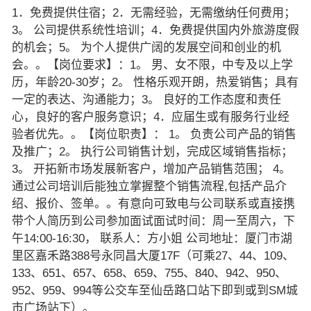
1．免费提供住宿；2．无需经验，无需缴纳任何费用；
3。 公司提供系统性培训；4．免费提供国内外旅游度假
的机会；5。 为个人提供广阔的发展空间和创业的机
会。。【岗位要求】：1。 男、女不限，中专及以上学
历，年龄20-30岁；2。 性格乐观开朗，热爱销售；具有
一定的表达、沟通能力；3。 良好的工作态度和责任
心，良好的客户服务意识；4．应届生或有服务行业经
验者优先。。【岗位职责】： 1。 负责公司产品的销售
及推广；2。 执行公司销售计划，完成区域销售指标；
3。 开拓新市场发展新客户，增加产品销售范围； 4。
通过公司培训后能独立掌握整个销售流程,包括产品介
绍、报价、签单。。有意向可致电与公司联系或直接携
带个人简历到公司参加面试面试时间：周一至周六，下
午14:00-16:30， 联系人：方小姐 公司地址：厦门市湖
里区嘉禾路388号永同昌大厦17F（可乘27、44、109、
133、651、657、658、659、755、840、942、950、
952、959、994等公交车至仙岳路口站下即到或到SM城
市广场站下）。